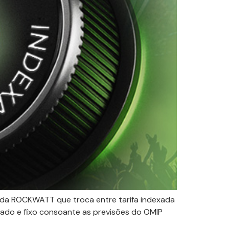
 da ROCKWATT que troca entre tarifa indexada
exado e fixo consoante as previsões do OMIP