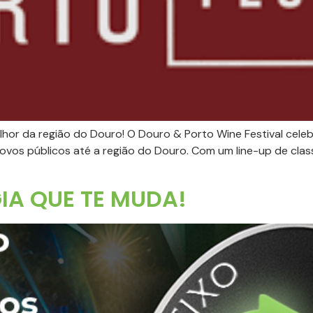
elhor da região do Douro! O Douro & Porto Wine Festival cele
o novos públicos até a região do Douro. Com um line-up de clas
IA QUE TE MUDA!