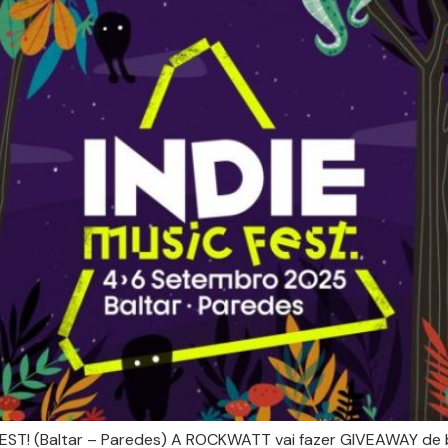
FEST! (Baltar – Paredes) A ROCKWATT vai fazer GIVEAWAY de 