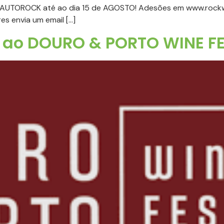
ifa AUTOROCK até ao dia 15 de AGOSTO! Adesões em www.rockw
es envia um email […]
 ao DOURO & PORTO WINE FE