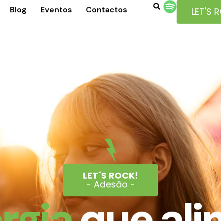
Blog
Eventos
Contactos
LET'S 
LET´S ROCK!
- Adesão -
rgia
que ali