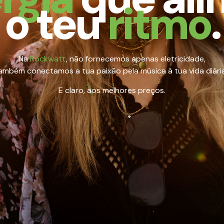
o teu
ritmo
.
Na
Rockwatt
, não fornecemos apenas eletricidade,
ambém conectamos a tua paixão pela música à tua vida diári
E claro, aos melhores preços.